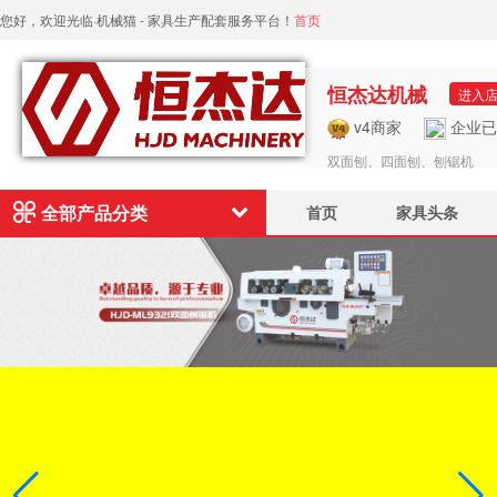
您好，欢迎光临·机械猫 - 家具生产配套服务平台！
首页
恒杰达机械
进入
v4商家
企业已
双面刨、四面刨、刨锯机
全部产品分类
首页
家具头条