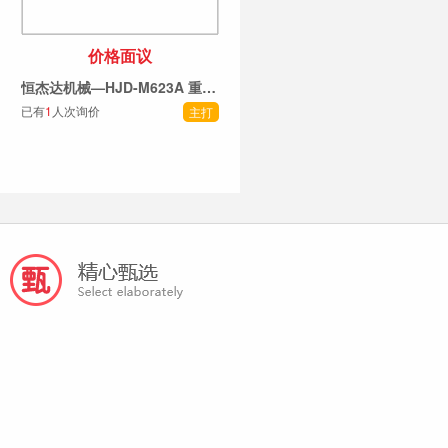
价格面议
恒杰达机械—HJD-M623A 重型六轴四面刨
已有
1
人次询价
主打