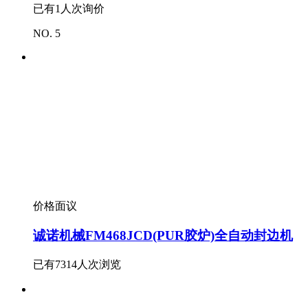
已有
1
人次询价
NO. 5
价格面议
诚诺机械FM468JCD(PUR胶炉)全自动封边机
已有
7314
人次浏览